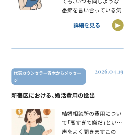
ても、いつも同じような
愚痴を言い合っている気
がするんです……」 先日、
詳細を見る
新宿区のカフェでお会い
した30代前半の女性か
ら、こんな相談を受けま
した。彼女は半年間で20
回以上の婚活イベ […]
2026.04.19
代表カウンセラー青木からメッセー
ジ
新宿区における、婚活費用の捻出
結婚相談所の費用につい
て「高すぎて嫌だ」という
声をよく聞きますこの