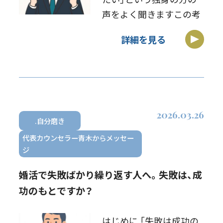
声をよく聞きますこの考
え方、どう思いますか？正
詳細を見る
解は一つではありません
が、私の結論はこうです：
「仕事と婚活/恋愛は、両
立できる」いや、むしろ
——「仕事と […]
2026.03.26
.自分磨き
代表カウンセラー青木からメッセー
ジ
婚活で失敗ばかり繰り返す人へ。失敗は、成
功のもとですか？
はじめに 「失敗は成功の