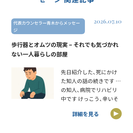
2026.07.10
代表カウンセラー青木からメッセー
ジ
歩行器とオムツの現実 – それでも気づかれ
ない一人暮らしの部屋
先日紹介した、死にかけ
た知人の話の続きです そ
の知人、病院でリハビリ
中です けっこう、辛いそ
うです100メートルを歩
詳細を見る
くこともできず、歩行器
を使って少し歩ける程度