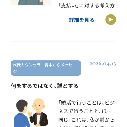
「支払い」に対する考え方
は、大きく二つに分かれ
詳細を見る
ます まず、前者の場合「お
金の使い方が本当に妥当
か」を考えてみるのがお
すすめです「少額なら気
にしないが、高額 […]
2026.04.13
代表カウンセラー青木からメッセー
ジ
何をするではなく、誰とする
「婚活で行うことは、ビジ
ネスで行うことと、ほぼ
同じ」これは、私が前から