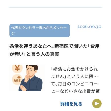
送でした 時間が経ってい
たので、臓器もダメージ
負いましたすぐに腎臓
2026.06.30
[…]
代表カウンセラー青木からメッセー
ジ
婚活を迷うあなたへ、新宿区で聞いた「費用
が無い」と言う人の真実
「婚活にお金をかけられ
ません」という人に限っ
て、毎日のコンビニコー
ヒーなど小さな出費が驚
くほど多いものです 私が
詳細を見る
直接伺ったある男性会員