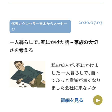
ですトイレに行くことも
許されず、オムツです 透
析も2日に1回 […]
2026.07.03
代表カウンセラー青木からメッセー
ジ
一人暮らしで、死にかけた話 – 家族の大切
さを考える
私の知人が、死にかけま
した 一人暮らしで、自宅
でふっと意識が無くなり
ました会社に来ないか
ら、数日後に上司が見に
詳細を見る
来ましたそして、救急隊
と警察とか来て、緊急搬