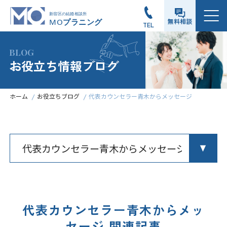
メニュー
無料相談
TEL
BLOG
お役立ち情報ブログ
ホーム
お役立ちブログ
代表カウンセラー青木からメッセージ
代表カウンセラー青木からメッ
セージ 関連記事