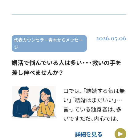
の事例では、月3万円の無
駄な支出がありました結
婚相談所の費用50万円
を、50年の結婚生 […]
2026.05.06
代表カウンセラー青木からメッセー
ジ
婚活で悩んでいる人は多い・・・救いの手を
差し伸べませんか？
口では、「結婚する気は無
い」「結婚はまだいい」と
言っている独身者は、多
いですただ、内心では、
「チャンスが有れば、結婚
詳細を見る
したい」と願っている人