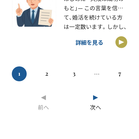
もと」— この言葉を信じ
て、婚活を続けている方
は一定数います。しかし、
私が長年婚活カウンセラ
詳細を見る
ーとして多くの方とお会
いしてきた経験から、感
じていることがありま
す。それは、「単に失敗を
1
2
3
7
…
繰り返すだけでは […]
前へ
次へ