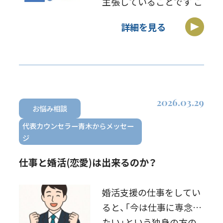
主張していることです こ
こで、「ビジネスは、何を
詳細を見る
行うかよりも、誰と行う
か」が重要であることは、
ビジネスで成果を上げて
いる人なら知っています
そこで、「 […]
2026.03.29
お悩み相談
代表カウンセラー青木からメッセー
ジ
仕事と婚活(恋愛)は出来るのか？
婚活支援の仕事をしてい
ると、「今は仕事に専念し
たい」という独身の方の