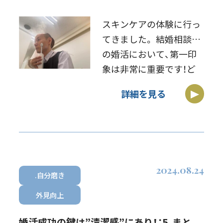
スキンケアの体験に行っ
てきました。 結婚相談所
の婚活において、第一印
象は非常に重要です！ど
んなに性格が良くても、
詳細を見る
第一印象が悪いと、その
性格を披露する機会すら
与えられずに終了しま
す。 第一印象は、服装を
整えるのが手っ取り早
2024.08.24
[…]
.自分磨き
外見向上
婚活成功の鍵は”清潔感”にあり！：5. まと