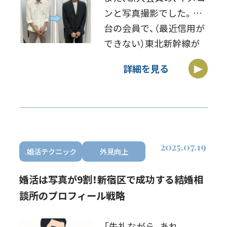
ンと写真撮影でした。仙
台の会員で、（最近信用が
できない）東北新幹線が
動いているのか、ドキド
詳細を見る
キでしたが、定刻に待ち
合わせ場所に着いて、一
安心♪ 診断の結果、この
男性は：・16タイプ・パー
ソナルカラー […]
2025.07.19
.婚活テクニック
外見向上
婚活は写真が9割！新宿区で成功する結婚相
談所のプロフィール戦略
「失礼ながら、あれ