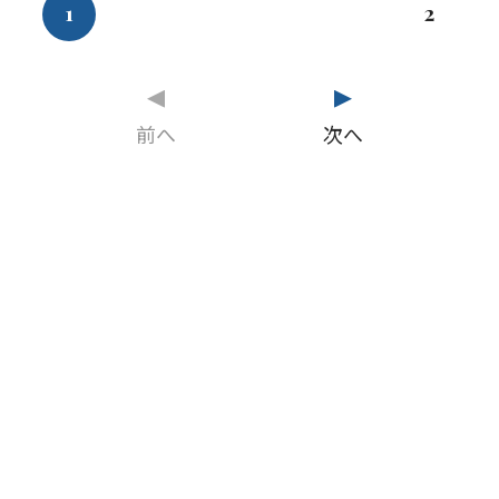
い」という表面的な理由
1
2
にとどまりません […]
前へ
次へ