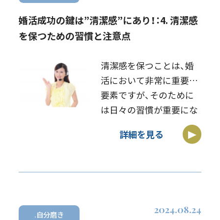
婚活成功の鍵は”清潔感”にあり！：4. 清潔感
を保つための習慣と注意点
清潔感を保つことは、婚
活において非常に重要な
要素ですが、そのために
は日々の習慣が重要にな
ります。ただし、適切な方
詳細を見る
法で維持するためには、
いくつかの注意点も理解
しておく必要がありま
す。ここでは、清潔感を保
つための習慣と、その
2024.08.24
[…]
.自分磨き