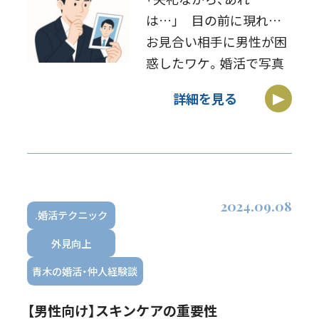
は…」 目の前に現れた
お見合い相手に男性が困
惑したワケ。婚活で写真
を重視しない男女ほどゴ
詳細を見る
ールが遠いことに気付か
ない、と言う記事です
↓https://toyokeizai.net/artic
[…]
2024.09.08
.婚活テクニック
外見向上
青木の婚活・仲人経験談
【男性向け】スキンケアの重要性