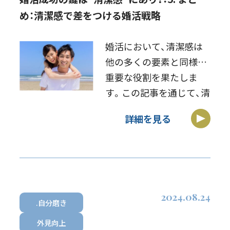
め：清潔感で差をつける婚活戦略
婚活において、清潔感は
他の多くの要素と同様に
重要な役割を果たしま
す。この記事を通じて、清
潔感がただの外見の問題
詳細を見る
ではなく、自己尊重、信頼
の構築、相互尊重の表現
としての重要性を理解し
ていただけたことでしょ
う。清潔感を高め、維 […]
2024.08.24
.自分磨き
外見向上