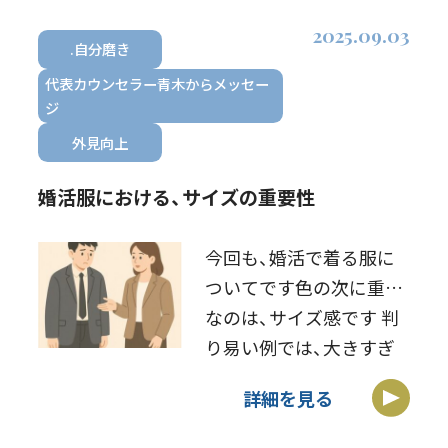
2025.09.03
.自分磨き
代表カウンセラー青木からメッセー
ジ
外見向上
婚活服における、サイズの重要性
今回も、婚活で着る服に
ついてです色の次に重要
なのは、サイズ感です 判
り易い例では、大きすぎ
のダブダブの服は、悪印
詳細を見る
象です特に、大きすぎの
ジャケットは、清潔感を