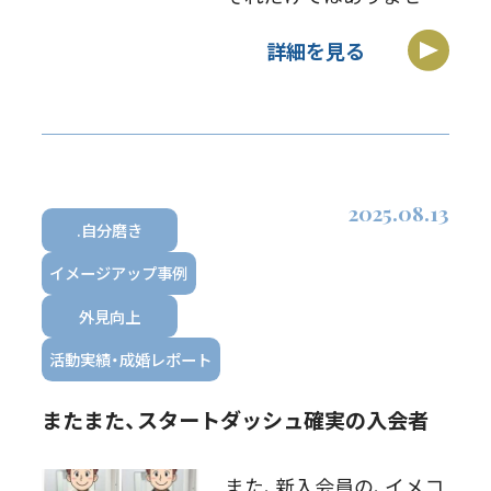
ん。毎回のデートで、待ち
詳細を見る
合わせで会った時の印象
も、第一印象です！これ、
すごく重要です！ 初回の
印象は良かったのに、2回
目に会った時の印 […]
2025.08.13
.自分磨き
イメージアップ事例
外見向上
活動実績・成婚レポート
またまた、スタートダッシュ確実の入会者
また、新入会員の、イメコ