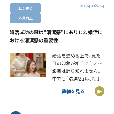
2024.08.24
[…]
.自分磨き
外見向上
婚活成功の鍵は”清潔感”にあり！：2. 婚活に
おける清潔感の重要性
婚活を進める上で、見た
目の印象が相手に与える
影響は計り知れません。
中でも「清潔感」は、相手
に良い第一印象を与える
詳細を見る
最も効果的な手段の一つ
です。しかし、その重要性
は、ただ単に「見た目が良