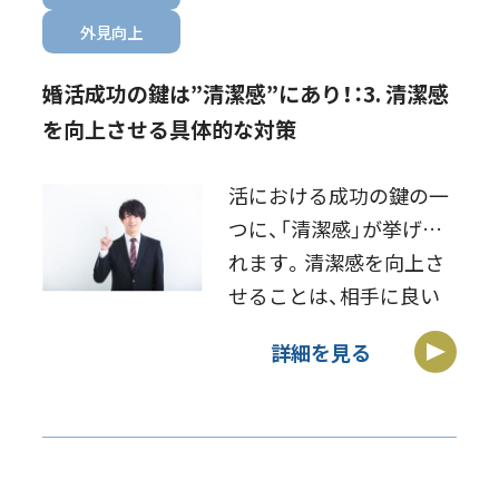
外見向上
婚活成功の鍵は”清潔感”にあり！：3. 清潔感
を向上させる具体的な対策
活における成功の鍵の一
つに、「清潔感」が挙げら
れます。清潔感を向上さ
せることは、相手に良い
第一印象を与えるだけで
詳細を見る
なく、自信を持って婚活
に臨むためにも重要で
す。ここでは、清潔感を高
めるための具体的な対策
をいくつか紹介します