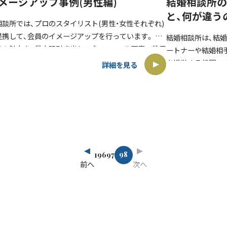
メージアップ事例(男性編)
結婚相談所の
と、何が違う
相談所では、プロのスタイリスト(男性・女性それぞれ)
提携して、会員のイメージアップを行っています。 ご
結婚相談所は、結
身の魅力を、最大限引き出し、プロフィール写真で注目
ートナーや結婚相
せて、お見合いに繋げます。 お見合いの場では、第一印
を提供する機関で
詳細を見る
良く […]
を提供しています：
員の希望条件や […
98
1
96
97
前へ
次へ