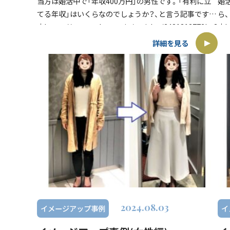
当方は婚活中で「年収400万円」の男性です。「有利に立
婚
てる年収」はいくらなのでしょうか？、と言う記事です
ら
↓https://news.yahoo.co.jp/articles/2481313772be3f94
↓ht
[…]
こ
詳細を見る
する
2024.08.03
イメージアップ事例
イ