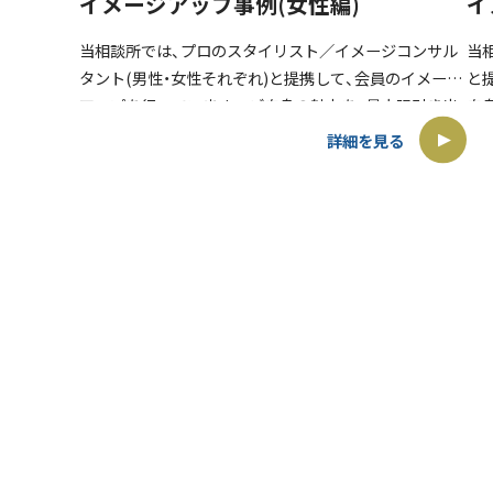
イメージアップ事例(女性編)
イ
当相談所では、プロのスタイリスト／イメージコンサル
当
タント(男性・女性それぞれ)と提携して、会員のイメージ
と
アップを行っています。 ご自身の魅力を、最大限引き出
自
し、プロフィール写真で注目させて、お見合いに繋げま
さ
詳細を見る
す。 お見合い […]
象を