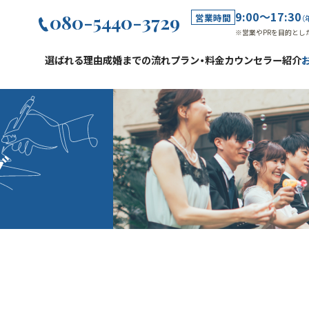
9:00～17:30
080-5440-3729
営業時間
（
※営業やPRを目的とし
選ばれる理由
成婚までの流れ
プラン・料金
カウンセラー紹介
グ