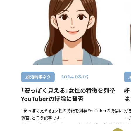
2024.08.05
.婚活時事ネタ
「安っぽく見える」女性の特徴を列挙
好
YouTuberの持論に賛否
は
の
「安っぽく見える」女性の特徴を列挙 YouTuberの持論に
好
賛否、と言う記事です
ー
↓https://news.livedoor.com/article/detail/26361765/
↓ht