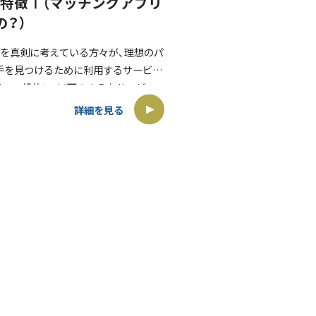
特徴Ⅰ（マッチングアプリ
の？）
婚を真剣に考えている方々が、理想のパ
手を見つけるために利用するサービス
す。一般的に、以下のようなサービス
 ○マッチングサービス：相談所は、会
詳細を見る
]