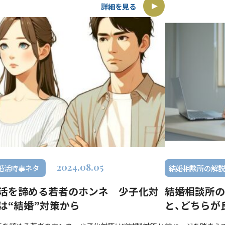
グアプリ大学による調査で、好き […]
display=1 山梨
詳細を見る
2024.08.05
.婚活時事ネタ
結婚相談所の解説
活を諦める若者のホンネ 少子化対
結婚相談所の
は“結婚”対策から
と、どちらが