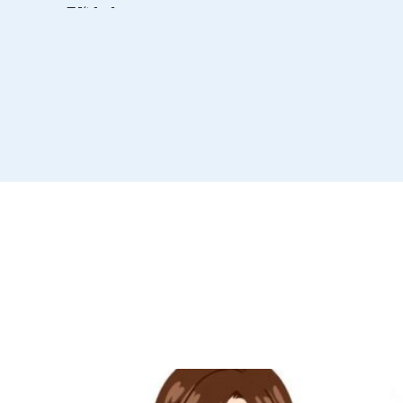
月強 […]