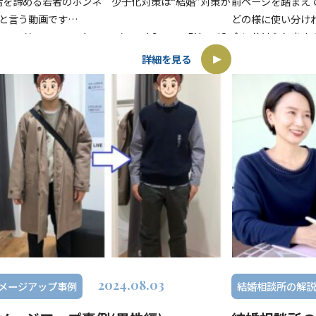
活を諦める若者のホンネ 少子化対策は“結婚”対策か
前ページを踏まえ
、と言う動画です
どの様に使い分け
ccc07ec
tps://www.youtube.com/watch?v=rccuPVetnjQ
合に分けられますの
の動画では、若者たちが婚活を諦める背景と、それに対
たい人は、マッチン
詳細を見る
少子 […]
マッチングア […]
2024.08.03
メージアップ事例
結婚相談所の解説