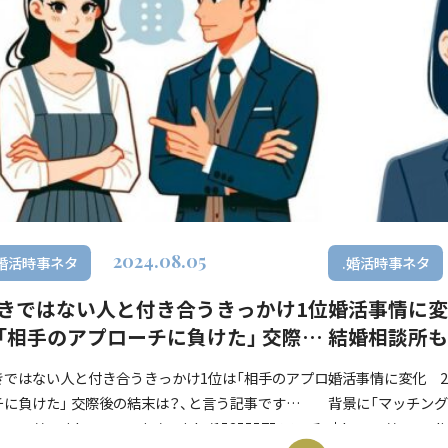
2024.08.05
.婚活時事ネタ
.婚活時事ネタ
きではない人と付き合うきっかけ1位
婚活事情に変
「相手のアプローチに負けた」 交際後
結婚相談所も
結末は？
リ」
きではない人と付き合うきっかけ1位は「相手のアプロ
婚活事情に変化 
チに負けた」 交際後の結末は？、と言う記事です
背景に「マッチング
tps://maidonanews.jp/article/15255575 マッチ
↓https://newsdig