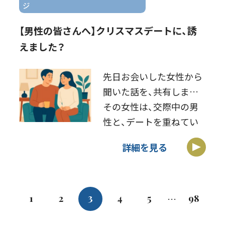
ジ
【男性の皆さんへ】クリスマスデートに、誘
えました？
先日お会いした女性から
聞いた話を、共有します
その女性は、交際中の男
性と、デートを重ねてい
ました そして、クリスマ
詳細を見る
スが近付いてきて、クリ
スマスデートの誘いを待
っていたそうです しか
し、男性からの誘いが無
3
1
2
4
5
98
…
く、気持ちが盛り上 […]