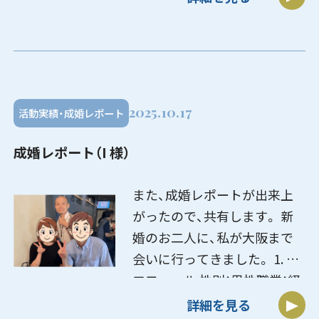
み：・仕事も大切だけれど、気
の合う人と一緒に過ごす未来
を考 […]
2025.10.17
活動実績・成婚レポート
成婚レポート（I 様）
また、成婚レポートが出来上
がったので、共有します。 新
婚のお二人に、私が大阪まで
会いに行ってきました。 1. プ
ロフィール 性別：男性職業：経
理職住所：和歌山県趣味：スポ
詳細を見る