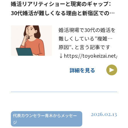
婚活リアリティショーと現実のギャップ：
30代婚活が難しくなる理由と新宿区での戦
略
婚活現場で30代の婚活を
難しくしている”複雑な
原因”、と言う記事です
↓https://toyokeizai.net/arti
○ 記事の概要：20代と30
詳細を見る
代で変わる結婚観 […]
2026.02.13
代表カウンセラー青木からメッセー
ジ