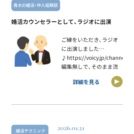
青木の婚活・仲人経験談
婚活カウンセラーとして、ラジオに出演
ご縁をいただき、ラジオ
に出演しました
♪https://voicy.jp/channel/1
編集無しで、そのまま流
れています話しやすい雰
詳細を見る
囲気を作っていただけた
ので、私が伝えたいこと
は、だいたい含まれ […]
2026.01.31
.婚活テクニック