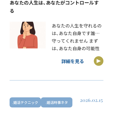
あなたの人生は、あなたがコントロールす
る
あなたの人生を守れるの
は、あなた自身です誰も
守ってくれません まず
は、あなた自身の可能性
を信じてみませんか？あ
詳細を見る
なた自身を信じなくて、
誰があたなを信じます
か？ 人生、たったの一度
だけですやり残しが無い
ように！ (追伸)今日 […]
2026.02.15
.婚活テクニック
.婚活時事ネタ