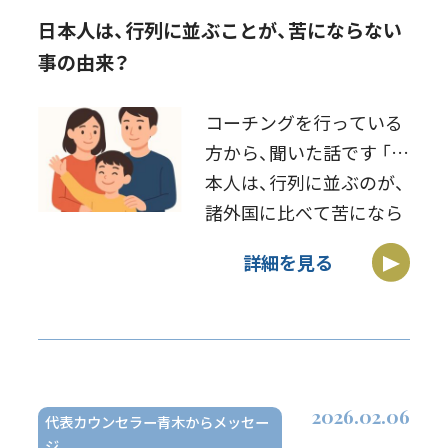
日本人は、行列に並ぶことが、苦にならない
事の由来？
コーチングを行っている
方から、聞いた話です 「日
本人は、行列に並ぶのが、
諸外国に比べて苦になら
ない」 ラーメン屋やテー
詳細を見る
マパークなど、並ぶ人は
多いです これは、日本人
に生まれるために、順番
待ちをしていた結果、並
ぶことに慣れ […]
2026.02.06
代表カウンセラー青木からメッセー
ジ