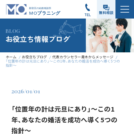
メニュー
無料相談
TEL
BLOG
お役立ち情報ブログ
ホーム
お役立ちブログ
代表カウンセラー青木からメッセージ
「位置年の計は元旦にあり」～この1年、あなたの婚活を成功へ導く5つの
指針～
2026/01/01
「位置年の計は元旦にあり」～この1
年、あなたの婚活を成功へ導く5つの
指針～