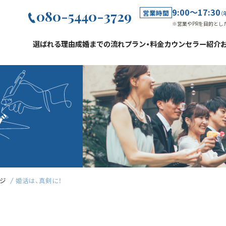
9:00～17:30
080-5440-3729
営業時間
（
※営業やPRを目的とし
選ばれる理由
成婚までの流れ
プラン・料金
カウンセラー紹介
グ
ジ
婚活は、真剣に！