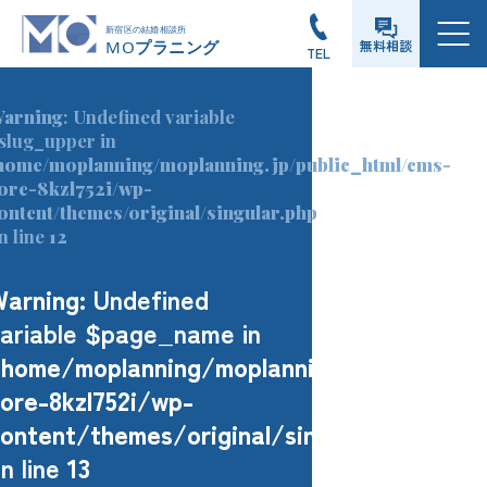
メニュー
無料相談
TEL
arning
: Undefined variable
slug_upper in
home/moplanning/moplanning.jp/public_html/cms-
ore-8kzl752i/wp-
ontent/themes/original/singular.php
n line
12
Warning
: Undefined
ariable $page_name in
home/moplanning/moplanning.jp/public_h
ore-8kzl752i/wp-
ontent/themes/original/singular.php
n line
13