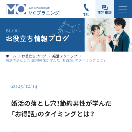
メニュー
無料相談
TEL
BLOG
お役立ち情報ブログ
ホーム
お役立ちブログ
.婚活テクニック
婚活の落とし穴！節約男性が学んだ「お得話」のタイミングとは？
2025/12/14
婚活の落とし穴！節約男性が学んだ
「お得話」のタイミングとは？