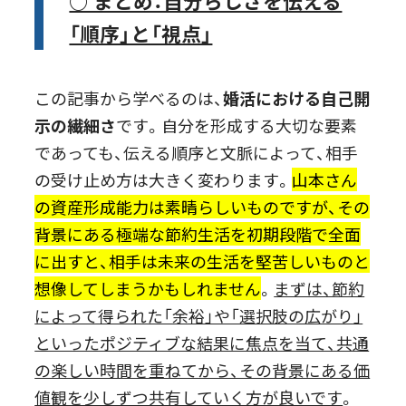
○ まとめ：自分らしさを伝える
「順序」と「視点」
この記事から学べるのは、
婚活における自己開
示の繊細さ
です。自分を形成する大切な要素
であっても、伝える順序と文脈によって、相手
の受け止め方は大きく変わります。
山本さん
の資産形成能力は素晴らしいものですが、その
背景にある極端な節約生活を初期段階で全面
に出すと、相手は未来の生活を堅苦しいものと
想像してしまうかもしれません
。
まずは、節約
によって得られた「余裕」や「選択肢の広がり」
といったポジティブな結果に焦点を当て、共通
の楽しい時間を重ねてから、その背景にある価
値観を少しずつ共有していく方が良いです
。