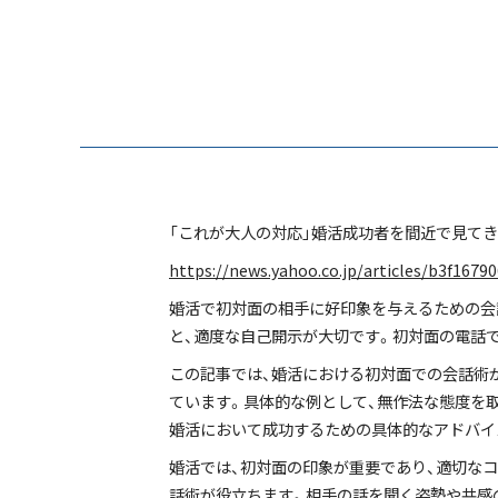
「これが大人の対応」婚活成功者を間近で見て
https://news.yahoo.co.jp/articles/b3f167
婚活で初対面の相手に好印象を与えるための会
と、適度な自己開示が大切です。初対面の電話
この記事では、婚活における初対面での会話術
ています。具体的な例として、無作法な態度を
婚活において成功するための具体的なアドバイ
婚活では、初対面の印象が重要であり、適切な
話術が役立ちます。相手の話を聞く姿勢や共感