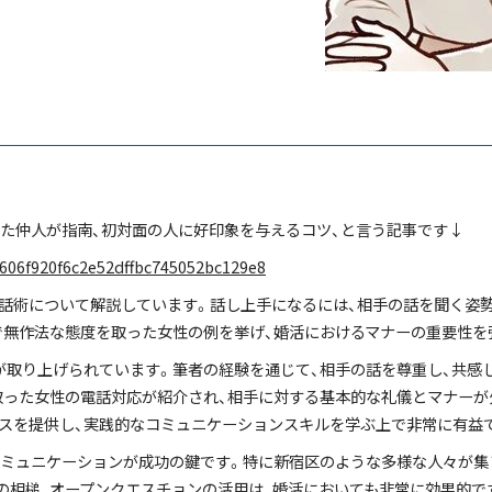
きた仲人が指南、初対面の人に好印象を与えるコツ、と言う記事です↓
90606f920f6c2e52dffbc745052bc129e8
話術について解説しています。話し上手になるには、相手の話を聞く姿勢
で無作法な態度を取った女性の例を挙げ、婚活におけるマナーの重要性を
が取り上げられています。筆者の経験を通じて、相手の話を尊重し、共感
取った女性の電話対応が紹介され、相手に対する基本的な礼儀とマナーが
スを提供し、実践的なコミュニケーションスキルを学ぶ上で非常に有益
コミュニケーションが成功の鍵です。特に新宿区のような多様な人々が集
の相槌、オープンクエスチョンの活用は、婚活においても非常に効果的で