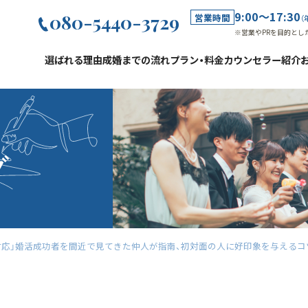
9:00～17:30
080-5440-3729
営業時間
（
※営業やPRを目的とし
選ばれる理由
成婚までの流れ
プラン・料金
カウンセラー紹介
グ
対応」婚活成功者を間近で見てきた仲人が指南、初対面の人に好印象を与えるコ