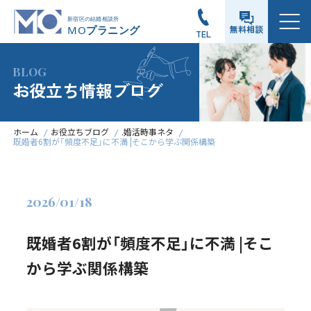
メニュー
無料相談
TEL
BLOG
お役立ち情報ブログ
ホーム
お役立ちブログ
.婚活時事ネタ
既婚者6割が「頻度不足」に不満 |そこから学ぶ関係構築
2026/01/18
既婚者6割が「頻度不足」に不満 |そこ
から学ぶ関係構築