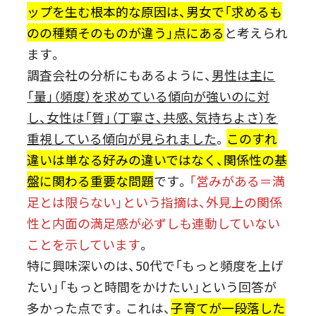
ップを生む根本的な原因は、男女で「求めるも
のの種類そのものが違う」点にある
と考えられ
ます。
調査会社の分析にもあるように、
男性は主に
「量」（頻度）を求めている傾向が強いのに対
し、女性は「質」（丁寧さ、共感、気持ちよさ）を
重視している傾向が見られました
。
このすれ
違いは単なる好みの違いではなく、関係性の基
盤に関わる重要な問題
です。
「営みがある＝満
足とは限らない」という指摘は、外見上の関係
性と内面の満足感が必ずしも連動していない
ことを示しています
。
特に興味深いのは、50代で「もっと頻度を上げ
たい」「もっと時間をかけたい」という回答が
多かった点です。これは、
子育てが一段落した