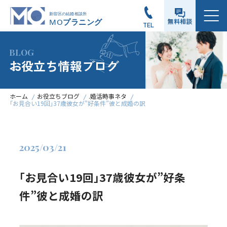
メニュー
無料相談
TEL
BLOG
お役立ち情報ブログ
ホーム
お役立ちブログ
.婚活時事ネタ
｢お見合い19回｣37歳彼女が”好条件”彼と成婚の訳
2025/03/21
｢お見合い19回｣37歳彼女が”好条
件”彼と成婚の訳