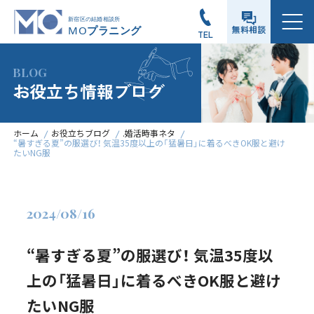
メニュー
無料相談
TEL
BLOG
お役立ち情報ブログ
ホーム
お役立ちブログ
.婚活時事ネタ
“暑すぎる夏”の服選び！ 気温35度以上の「猛暑日」に着るべきOK服と避け
たいNG服
2024/08/16
“暑すぎる夏”の服選び！ 気温35度以
上の「猛暑日」に着るべきOK服と避け
たいNG服