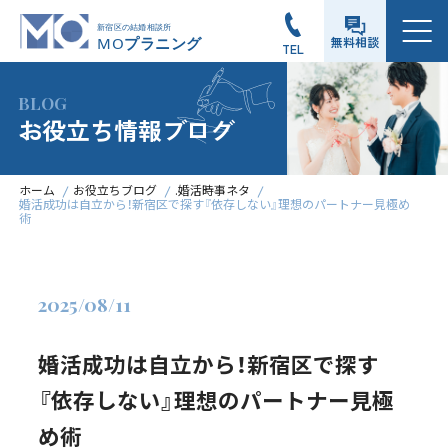
メニュー
無料相談
TEL
BLOG
お役立ち情報ブログ
ホーム
お役立ちブログ
.婚活時事ネタ
婚活成功は自立から！新宿区で探す『依存しない』理想のパートナー見極め
術
2025/08/11
婚活成功は自立から！新宿区で探す
『依存しない』理想のパートナー見極
め術