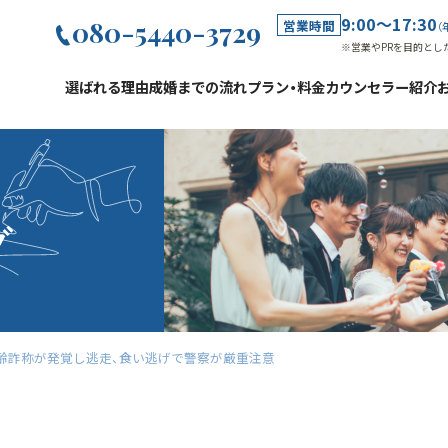
9:00～17:30
080-5440-3729
営業時間
（
※営業やPRを目的とし
選ばれる理由
成婚までの流れ
プラン・料金
カウンセラー紹介
グ
齢詐称が発覚し逃走、食い逃げで警察が厳重注意