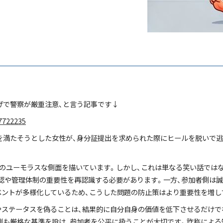
げで警察が厳重注意、と言う記事です↓
27722235
を満たそうとした女性が、身分証提出を求められた際にヒールを脱いで逃
のユーモラスな側面を描いています。しかし、これは単なる笑い話では
認や管理体制の重要性を再認識する必要があります。一方、参加者側は
ベントが多様化しているため、こうした問題の防止策はより重要性を増し
やステータスを偽ることは、結果的に自分自身の価値を低下させるだけで
側も厳格な基準を設け、参加者を公平に扱うことが大切です。詐称による