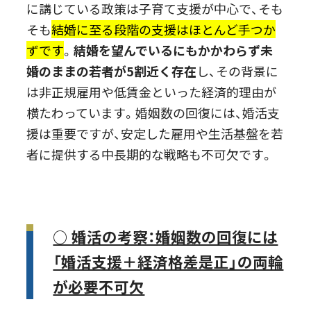
に講じている政策は子育て支援が中心で、そも
そも
結婚に至る段階の支援はほとんど手つか
ずです
。
結婚を望んでいるにもかかわらず未
婚のままの若者が5割近く存在
し、その背景に
は非正規雇用や低賃金といった経済的理由が
横たわっています。婚姻数の回復には、婚活支
援は重要ですが、安定した雇用や生活基盤を若
者に提供する中長期的な戦略も不可欠です。
○ 婚活の考察：婚姻数の回復には
「婚活支援＋経済格差是正」の両輪
が必要不可欠