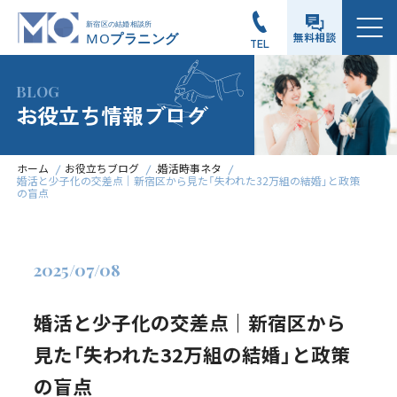
メニュー
無料相談
TEL
BLOG
お役立ち情報ブログ
ホーム
お役立ちブログ
.婚活時事ネタ
婚活と少子化の交差点｜新宿区から見た「失われた32万組の結婚」と政策
の盲点
2025/07/08
婚活と少子化の交差点｜新宿区から
見た「失われた32万組の結婚」と政策
の盲点