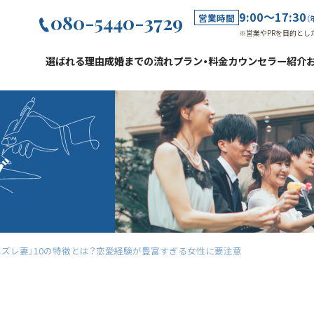
9:00～17:30
080-5440-3729
営業時間
（
※営業やPRを目的とし
選ばれる理由
成婚までの流れ
プラン・料金
カウンセラー紹介
グ
ハズレ妻』10の特徴とは？恋愛経験が豊富すぎる女性に要注意