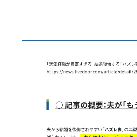
「恋愛経験が豊富すぎる」結婚後悔する「ハズレ
https://news.livedoor.com/article/detail/
○ 記事の概要：夫が「
夫から結婚を後悔されやすい「
ハズレ妻
」の典
げられています。
これらはすべて、コミュニケ