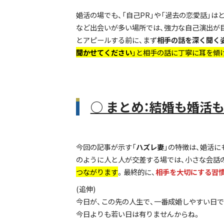
婚活の場でも、「自己PR」や「過去の恋愛話」
など出会いが多い場所では、強力な自己演出が
とアピールする前に、まず
相手の話を深く聞く
聞かせてください
」と相手の話に丁寧に耳を傾
○ まとめ：結婚も婚活
今回の記事が示す「
ハズレ妻
」の特徴は、婚活
のように人と人が交差する場では、小さな会話
つながります
。最終的に、
相手を大切にする習
(追伸)
今日が、この先の人生で、一番成婚しやすい日で
今日よりも若い日は有りませんからね。