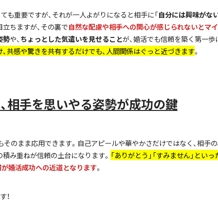
はとても重要ですが、それが一人よがりになると相手に「
自分には興味がな
目立ちますが、その裏で
自然な配慮や相手への関心が感じられないとマイ
姿勢
や、
ちょっとした気遣いを見せること
が、婚活でも信頼を築く第一歩
け、共感や驚きを共有するだけでも、人間関係はぐっと近づきます
。
も、相手を思いやる姿勢が成功の鍵
にもそのまま応用できます。自己アピールや華やかさだけではなく、相手
の積み重ねが信頼の土台になります。
「ありがとう」「すみません」とい
慣が婚活成功への近道となります
。
す！