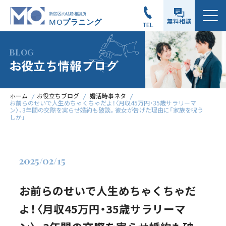
メニュー
無料相談
TEL
BLOG
お役立ち情報ブログ
ホーム
お役立ちブログ
.婚活時事ネタ
お前らのせいで人生めちゃくちゃだよ！〈月収45万円・35歳サラリーマ
ン〉、3年間の交際を実らせ婚約も破談。彼女が告げた理由に「家族を呪う
しか」
2025/02/15
お前らのせいで人生めちゃくちゃだ
よ！〈月収45万円・35歳サラリーマ