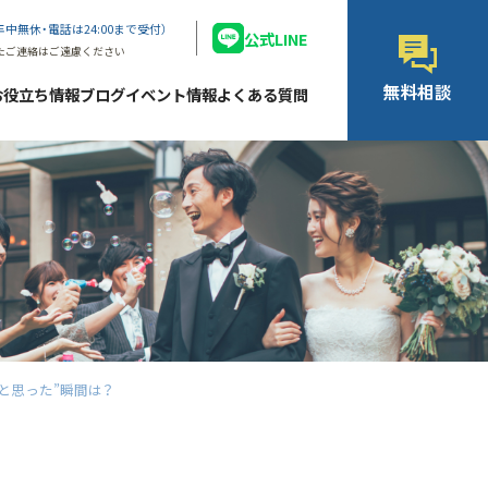
年中無休・電話は24:00まで受付）
公式LINE
たご連絡はご遠慮ください
無料相談
お役立ち情報ブログ
イベント情報
よくある質問
倒と思った”瞬間は？