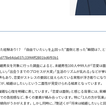
感じた経験あり！？ 「自由でいたい」を上回った“面倒と思った”瞬間は？、
a2d778e64da037c33f44ff2801bd6f93b1
婚男女を対象に行った調査によると、未婚男性100人中99人が「恋愛は
しい」「出会うまでのプロセスが大変」「生活のリズムが乱れる」などが挙
声もあり、恋愛がストレスの要因と捉えられている実態が浮き彫りになり
倒だが、結婚はしたい」という二面性が見受けられる結果となっています。
複雑な心理を明確に表しています。「恋愛は面倒」と感じる背景には、束
での負担感など、多くの要素が絡み合っています。特に「1人の方が気楽
傾向がうかがえます。しかし同時に、7割近くが「将来は結婚したい」と