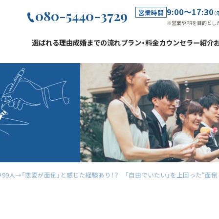
9:00～17:30
080-5440-3729
営業時間
（
※営業やPRを目的とし
選ばれる理由
成婚までの流れ
プラン・料金
カウンセラー紹介
グ
人中99人→「恋愛が面倒」と感じた経験あり！？ 「自由でいたい」を上回った“面