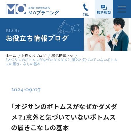
メニュー
無料相談
TEL
BLOG
お役立ち情報ブログ
ホーム
お役立ちブログ
.婚活時事ネタ
「オジサンのボトムスがなぜかダメダメ？」意外と気づいていないボトム
スの履きこなしの基本
2024/09/07
「オジサンのボトムスがなぜかダメダ
メ？」意外と気づいていないボトムス
の履きこなしの基本